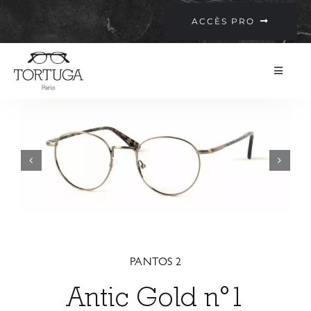
Passer
ACCÈS PRO
au
contenu
Toggle
Navigatio
Collection
Philosophie
Points de vente
Contact
PANTOS 2
Antic Gold n°1