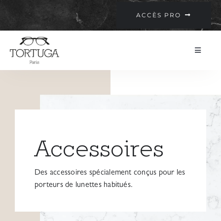
Passer
ACCÈS PRO
au
contenu
Toggle
Navigatio
Collection
Philosophie
Accessoires
Points de vente
Des accessoires spécialement conçus pour les
Contact
porteurs de lunettes habitués.